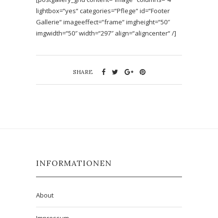
lightbox=“yes“ categories=“Pflege“ id=“Footer
Gallerie“ imageeffect=“frame“ imgheight=“50″
imgwidth=“50″ width=“297″ align=“aligncenter“ /]
SHARE
INFORMATIONEN
About