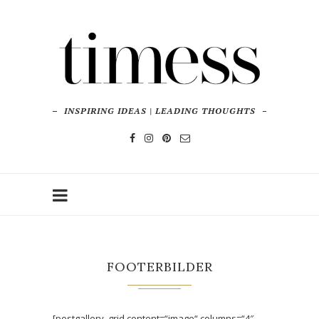
INSPIRING IDEAS | LEADING THOUGHTS
FOOTERBILDER
[postgallery_grid content=“image“ columns=“4″