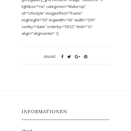
lightbox=“no“ categories=“Make-Up“
id=“Lifestyle“ imageeffect=“frame“
imgheight=“50″ imgwidth=“65″ width=“250″
sortby=“date“ orderby=“DESC“ limit=“12″
align=“aligncenter“ /]
SHARE
INFORMATIONEN
About