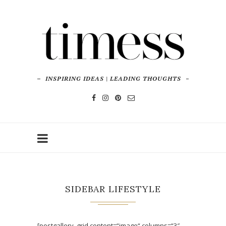
INSPIRING IDEAS | LEADING THOUGHTS
SIDEBAR LIFESTYLE
[postgallery_grid content=“image“ columns=“3″