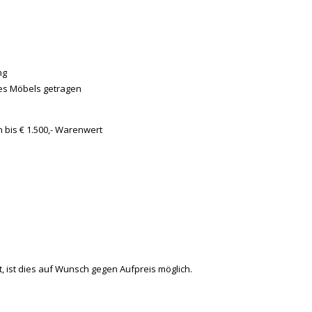
ng
es Mö­bels ge­tra­gen
n bis € 1.500,- Wa­ren­wert
t, ist dies auf Wunsch ge­gen Auf­preis mög­lich.