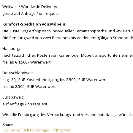
Welt­weit / World­wi­de De­li­ve­ry:
ger­ne auf An­fra­ge / on re­quest
Kom­fort-Spe­di­ti­on von Mö­beln:
Die Zu­stel­lung er­folgt nach in­di­vi­du­el­ler Ter­mi­n­ab­spra­che und -avi­sie­ru
Die Sen­dung wird von zwei Per­so­nen bis an den end­gül­ti­gen Stand­ort d
Ham­burg:
nach tat­säch­li­chen Kos­ten von Ku­ri­er- oder Mö­bel­trans­port­un­ter­neh­me
frei ab € 1.500,- Wa­ren­wert
Deutsch­land­weit:
zzgl. 80,- EUR Kos­ten­be­tei­li­gung bis 2.500,- EUR Wa­ren­wert
frei ab 2.500,- EUR Wa­ren­wert
Eu­ro­pa­weit:
auf An­fra­ge / on re­quest
Wird die Ent­sor­gung des Ver­pa­ckungs- und Ver­sand­ma­te­ri­als ge­wünsch
Share
Facebook
Twitter
Google +
Pinterest