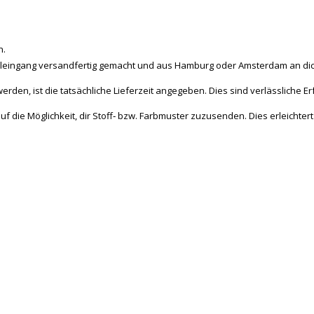
n.
el­lein­gang ver­sand­fer­tig ge­macht und aus Ham­burg oder Amsterdam an dich v
 wer­den, ist die tat­säch­li­che Lie­fer­zeit an­ge­ge­ben. Dies sind ver­läss­li­che 
 Kauf die Mög­lich­keit, dir Stoff‐ bzw. Farb­mus­ter zu­zu­sen­den. Dies erleicht