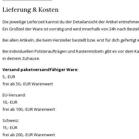
Lieferung & Kosten
Die je­wei­li­ge Lie­fer­zeit kannst du der De­tail­an­sicht der Ar­ti­kel ent­neh­me
Ein Groß­teil der Wa­re ist vor­rä­tig und wird in­ner­halb von 24h nach Be­st
Bei al­len Ar­ti­keln, die beim Her­stel­ler be­stellt bzw. erst für dich ge­fer­tigt
Bei in­di­vi­du­el­len Pols­ter­auf­trä­gen und Kas­ten­mö­beln gibt es vor dem
in dei­nem Zu­hau­se.
Ver­sand pa­ket­ver­sand­fä­hi­ger Wa­re:
5,- EUR
frei ab 50,- EUR Wa­ren­wert
EU-Ver­sand:
10,- EUR
frei ab 100,- EUR Wa­ren­wert
Schweiz:
15,- EUR
frei ab 200,- EUR Wa­ren­wert