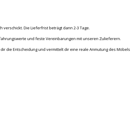
er­schickt. Die Lie­fer­frist be­trägt dann 2-3 Ta­ge.
Er­fah­rungs­wer­te und fes­te Ver­ein­ba­run­gen mit un­se­ren Zu­lie­fe­rern.
ert dir die Entscheidung und vermittelt dir ei­ne rea­le An­mu­tung des Mö­bels