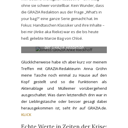
ohne sie schwer vorstellbar. Kein Wunder, dass
die GRAZIA Redaktion aus der Frage „What’s in
your bag?“ eine ganze Serie gemacht hat. Im
Fokus: Handtaschen Klassiker und ihre Inhalte –
bei mir (Anke aka Rieke) war es die bis heute
heiß geliebte Marcie Bag von Chloé.
Anke Rieckhoff zum Handtaschen-Check in
der GRAZIA Redaktion
Glücklicherweise habe ich aber kurz vor meinem
Treffen mit GRAZIA-Redakteurin Anna Gröhn
meine Tasche noch einmal zu Hause auf den
Kopf gestellt und so die Funktionen als
Aktenablage und Mülleimer vorübergehend
ausgeschaltet. Was dann letztendlich drin war in
der Lieblingstasche oder besser gesagt dabei
herausgekommen ist, seht ihr auf GRAZIA.de.
KLICK
Echte Werte in Zeiten der Krise: