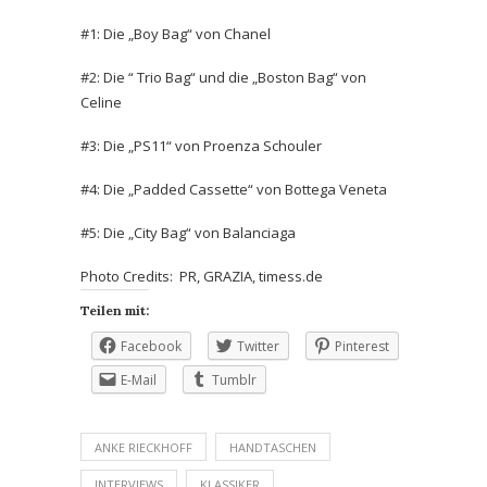
#1: Die „Boy Bag“ von Chanel
#2: Die “ Trio Bag“ und die „Boston Bag“ von
Celine
#3: Die „PS11“ von Proenza Schouler
#4: Die „Padded Cassette“ von Bottega Veneta
#5: Die „City Bag“ von Balanciaga
Photo Credits: PR, GRAZIA, timess.de
Teilen mit:
Facebook
Twitter
Pinterest
E-Mail
Tumblr
ANKE RIECKHOFF
HANDTASCHEN
INTERVIEWS
KLASSIKER