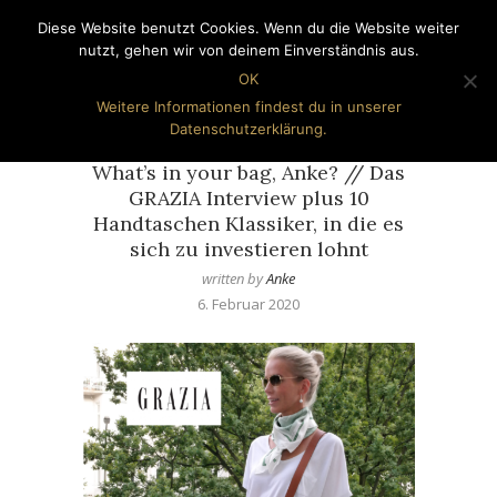
Diese Website benutzt Cookies. Wenn du die Website weiter
nutzt, gehen wir von deinem Einverständnis aus.
OK
Weitere Informationen findest du in unserer
Datenschutzerklärung.
LIFESTYLE & REISEN
TOP-THEMA
What’s in your bag, Anke? // Das
GRAZIA Interview plus 10
Handtaschen Klassiker, in die es
sich zu investieren lohnt
written by
Anke
6. Februar 2020