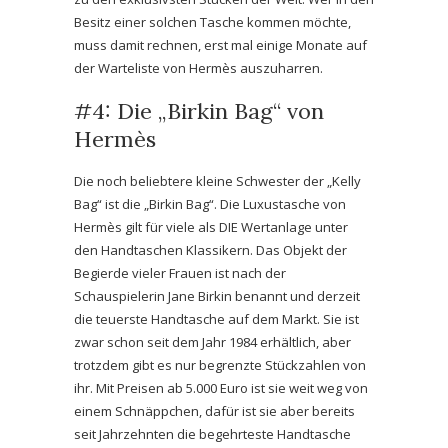
Besitz einer solchen Tasche kommen möchte,
muss damit rechnen, erst mal einige Monate auf
der Warteliste von Hermès auszuharren.
#4: Die „Birkin Bag“ von
Hermès
Die noch beliebtere kleine Schwester der „Kelly
Bag“ ist die „Birkin Bag“. Die Luxustasche von
Hermès gilt für viele als DIE Wertanlage unter
den Handtaschen Klassikern. Das Objekt der
Begierde vieler Frauen ist nach der
Schauspielerin Jane Birkin benannt und derzeit
die teuerste Handtasche auf dem Markt. Sie
ist
zwar schon seit dem Jahr 1984 erhältlich, aber
trotzdem gibt es nur begrenzte Stückzahlen von
ihr. Mit Preisen ab 5.000 Euro ist sie weit weg von
einem Schnäppchen, dafür ist sie aber bereits
seit Jahrzehnten die begehrteste Handtasche