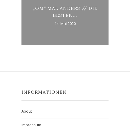
RDEN
„OM“ MAL ANDERS // DIE
JO
BESTEN...
14. Mai 2020
INFORMATIONEN
About
Impressum