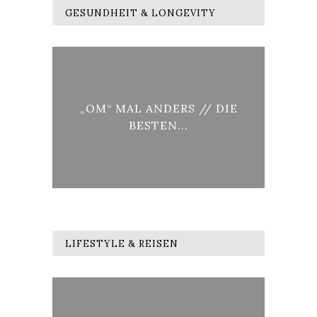
GESUNDHEIT & LONGEVITY
RDEN
„OM“ MAL ANDERS // DIE
LON
BESTEN...
LIFESTYLE & REISEN