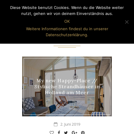
Diese Website benutzt Cookies. Wenn du die Website weiter
nutzt, gehen wir von deinem Einverständnis aus.
OK
Weitere Informationen findest du in unserer
Datenschutzerklärung.
TAG
HOLLAND
My new Happy-Place //
Stylische Strandhäuser in
Holland am Meer
2. Juni 2019