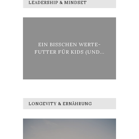
LEADERSHIP & MINDSET
ÜCK
EIN BISSCHEN WERTE-
.
FUTTER FÜR KIDS (UND...
KU
LONGEVITY & ERNÄHRUNG