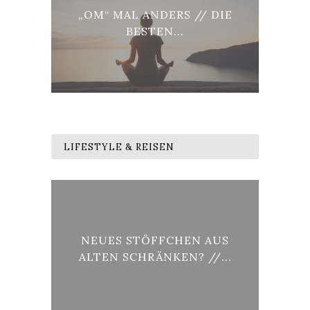
RDEN
„OM“ MAL ANDERS // DIE
LON
BESTEN...
LIFESTYLE & REISEN
AG,
NEUES STÖFFCHEN AUS
VO
ALTEN SCHRÄNKEN? //...