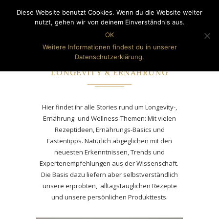
Diese Website benutzt Cookies. Wenn du die Website weiter
nutzt, gehen wir von deinem Einverständnis aus.
OK
Weitere Informationen findest du in unserer
Datenschutzerklärung.
CATEGORY
LONGEVITY & ERNÄHRUNG
Hier findet ihr alle Stories rund um Longevity-,
Ernährung- und Wellness-Themen: Mit vielen
Rezeptideen, Ernährungs-Basics und
Fastentipps. Natürlich abgeglichen mit den
neuesten Erkenntnissen, Trends und
Expertenempfehlungen aus der Wissenschaft.
Die Basis dazu liefern aber selbstverständlich
unsere erprobten, alltagstauglichen Rezepte
und unsere persönlichen Produkttests.