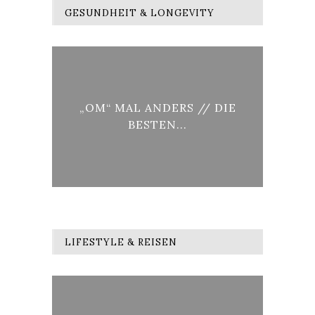
GESUNDHEIT & LONGEVITY
RDEN
„OM“ MAL ANDERS // DIE
LON
BESTEN...
LIFESTYLE & REISEN